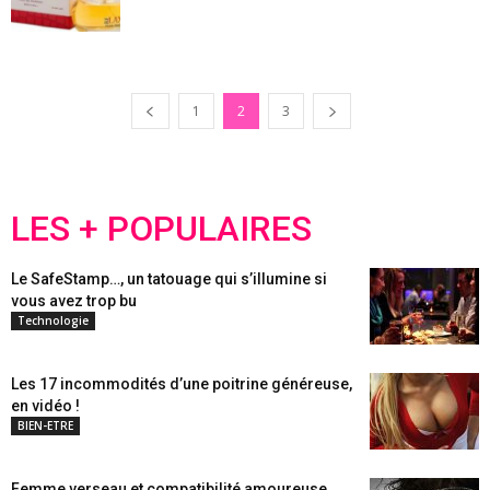
1
2
3
LES + POPULAIRES
Le SafeStamp…, un tatouage qui s’illumine si
vous avez trop bu
Technologie
Les 17 incommodités d’une poitrine généreuse,
en vidéo !
BIEN-ETRE
Femme verseau et compatibilité amoureuse