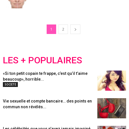
1
2
LES + POPULAIRES
«Si ton petit copain te frappe, c’est qu’il t’aime
beaucoup», horrible...
SOCIETE
Vie sexuelle et compte bancaire… des points en
commun non révélés...
Les célébrités que vous n’avez jamais imaginé