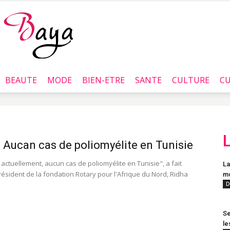
BEAUTE
MODE
BIEN-ETRE
SANTE
CULTURE
CU
Baya.tn
: Aucan cas de poliomyélite en Tunisie
e, actuellement, aucun cas de poliomyélite en Tunisie", a fait
La
résident de la fondation Rotary pour l'Afrique du Nord, Ridha
mo
D
Se
le