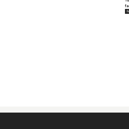
Tu
fa
F