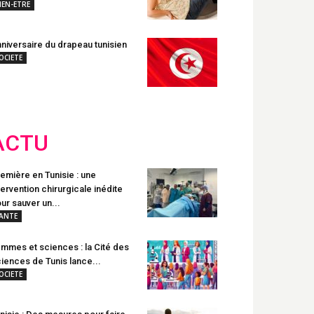
IEN-ETRE
niversaire du drapeau tunisien
OCIETE
ACTU
emière en Tunisie : une
tervention chirurgicale inédite
ur sauver un...
ANTE
mmes et sciences : la Cité des
iences de Tunis lance...
OCIETE