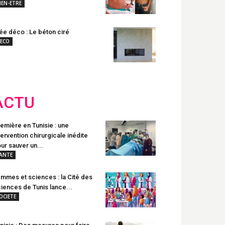
IEN-ETRE
ée déco : Le béton ciré
ECO
ACTU
emière en Tunisie : une
tervention chirurgicale inédite
ur sauver un...
ANTE
mmes et sciences : la Cité des
iences de Tunis lance...
OCIETE