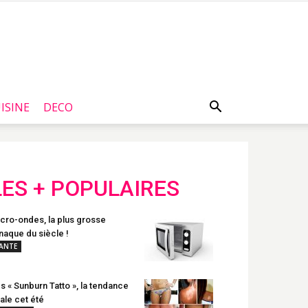
ISINE
DECO
LES + POPULAIRES
cro-ondes, la plus grosse
naque du siècle !
ANTE
s « Sunburn Tatto », la tendance
rale cet été