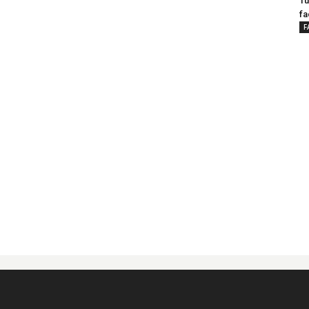
Tu
fa
F