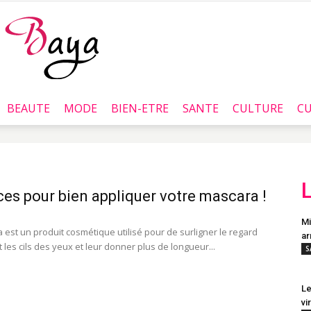
BEAUTE
MODE
BIEN-ETRE
SANTE
CULTURE
CU
Baya.tn
ces pour bien appliquer votre mascara !
Mi
 est un produit cosmétique utilisé pour de surligner le regard
ar
 les cils des yeux et leur donner plus de longueur...
S
Le
vi