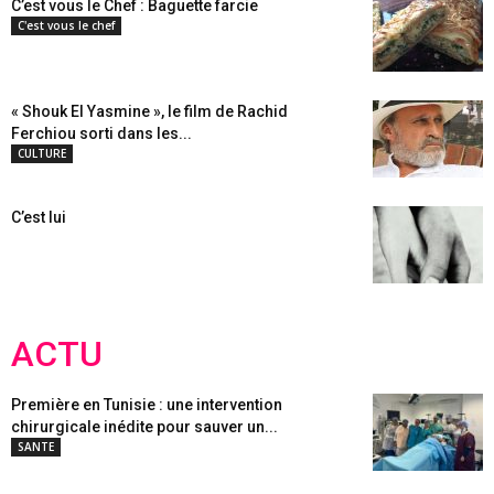
C’est vous le Chef : Baguette farcie
C'est vous le chef
« Shouk El Yasmine », le film de Rachid
Ferchiou sorti dans les...
CULTURE
C’est lui
ACTU
Première en Tunisie : une intervention
chirurgicale inédite pour sauver un...
SANTE