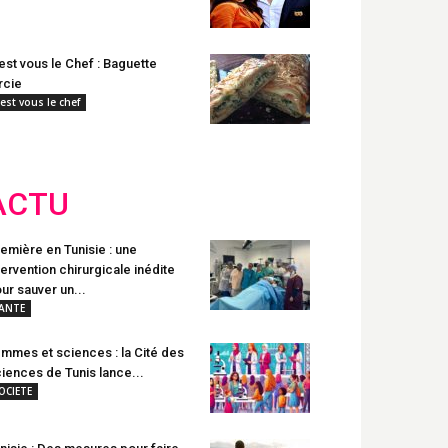
est vous le Chef : Baguette
rcie
'est vous le chef
ACTU
emière en Tunisie : une
tervention chirurgicale inédite
ur sauver un...
ANTE
mmes et sciences : la Cité des
iences de Tunis lance...
OCIETE