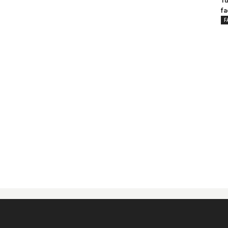
Tu
fa
F