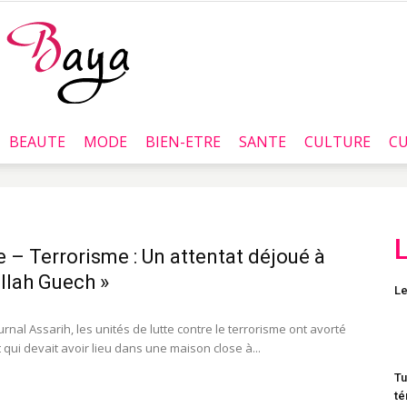
BEAUTE
MODE
BIEN-ETRE
SANTE
CULTURE
CU
Baya.tn
e – Terrorisme : Un attentat déjoué à
llah Guech »
Le
urnal Assarih, les unités de lutte contre le terrorisme ont avorté
 qui devait avoir lieu dans une maison close à...
Tu
té