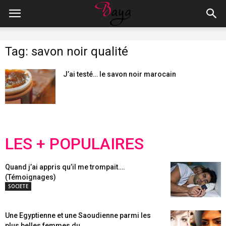
Tag: savon noir qualité
J’ai testé… le savon noir marocain
LES + POPULAIRES
Quand j’ai appris qu’il me trompait….
(Témoignages)
SOCIETE
Une Egyptienne et une Saoudienne parmi les
plus belles femmes du...