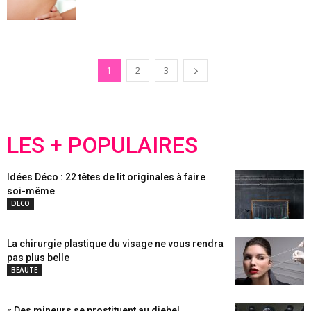
1
2
3
LES + POPULAIRES
Idées Déco : 22 têtes de lit originales à faire
soi-même
DECO
La chirurgie plastique du visage ne vous rendra
pas plus belle
BEAUTE
« Des mineurs se prostituent au djebel