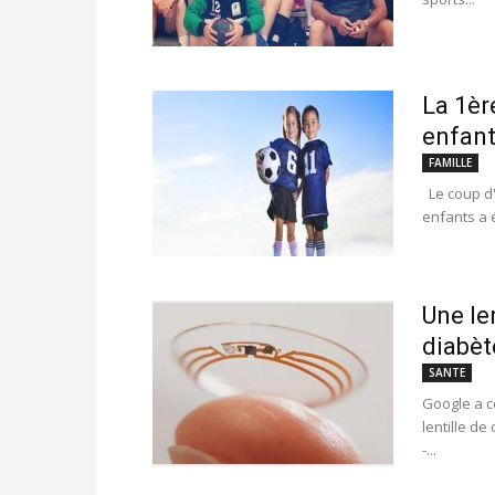
La 1èr
enfant
FAMILLE
Le coup d'
enfants a 
Une le
diabèt
SANTE
Google a c
lentille de
-...