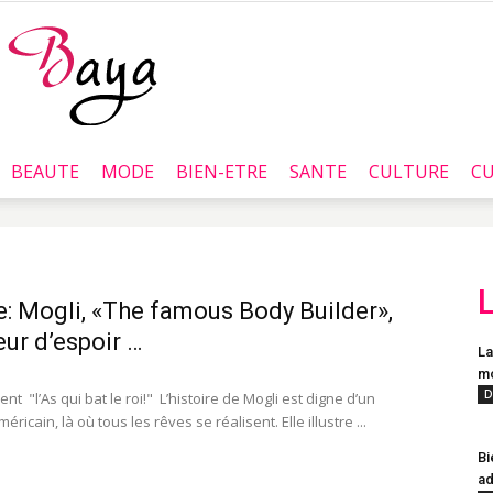
BEAUTE
MODE
BIEN-ETRE
SANTE
CULTURE
CU
Baya.tn
e: Mogli, «The famous Body Builder»,
eur d’espoir …
La
mo
D
ent "l’As qui bat le roi!" L’histoire de Mogli est digne d’un
éricain, là où tous les rêves se réalisent. Elle illustre ...
Bi
ad