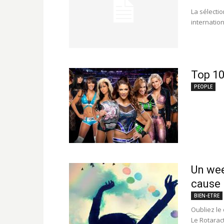
La sélectio
internation
Top 10
PEOPLE
Un wee
cause 
BIEN-ETRE
Oubliez le
Le Rotarac