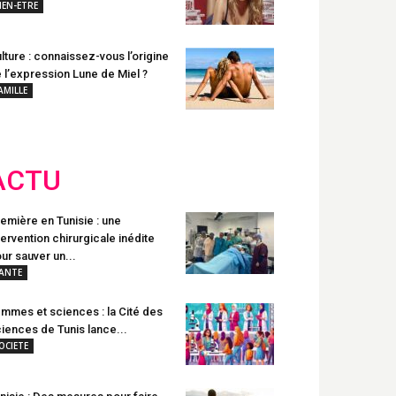
IEN-ETRE
lture : connaissez-vous l’origine
 l’expression Lune de Miel ?
AMILLE
ACTU
emière en Tunisie : une
tervention chirurgicale inédite
ur sauver un...
ANTE
mmes et sciences : la Cité des
iences de Tunis lance...
OCIETE