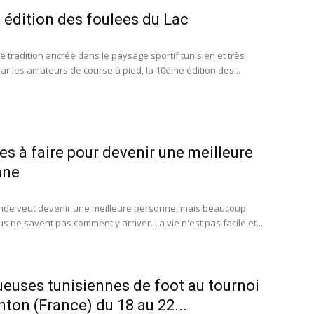
édition des foulees du Lac
e tradition ancrée dans le paysage sportif tunisien et très
ar les amateurs de course à pied, la 10ème édition des...
es à faire pour devenir une meilleure
nne
nde veut devenir une meilleure personne, mais beaucoup
s ne savent pas comment y arriver. La vie n'est pas facile et...
ueuses tunisiennes de foot au tournoi
ton (France) du 18 au 22...