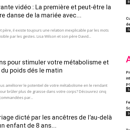
B
nte vidéo : La première et peut-être la
re danse de la mariée avec...
Cu
de
 et père, il existe toujours une relation inexplicable par les mots
F
sible par les gestes. Lisa Wilson et son père David...
ns pour stimuler votre métabolisme et
 du poids dés le matin
Pr
in
po
s améliorer le potentiel de votre métabolisme en le rendant
S
 pour brûler plus de graisse dans votre corps? Découvrez cinq
ecommandées par...
Fe
Sc
S
iage dicté par les ancêtres de l’au-delà
un enfant de 8 ans...