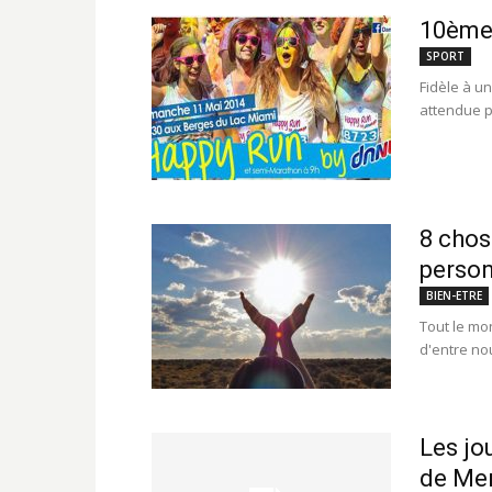
10ème 
SPORT
Fidèle à un
attendue p
8 chos
perso
BIEN-ETRE
Tout le mo
d'entre nou
Les jo
de Men