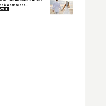
nisie : Des mesures pour faire
ce à la baisse des...
AMILLE