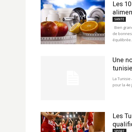
Les 1
alimen
SANTE
Bien grand
de bonnes 
équilibrée.
Une no
tunisi
La Tunisie 
pour la 4e 
Les Tu
qualifi
SPORT