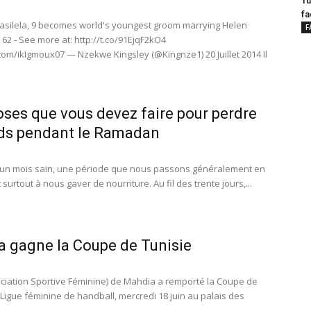
Tu
fa
silela, 9 becomes world's youngest groom marrying Helen
F
62 - See more at: http://t.co/91EjqF2kO4
r.com/ikIgmoux07 — Nzekwe Kingsley (@Kingnze1) 20 Juillet 2014 Il
oses que vous devez faire pour perdre
ds pendant le Ramadan
un mois sain, une période que nous passons généralement en
 surtout à nous gaver de nourriture. Au fil des trente jours,...
 gagne la Coupe de Tunisie
ociation Sportive Féminine) de Mahdia a remporté la Coupe de
 Ligue féminine de handball, mercredi 18 juin au palais des