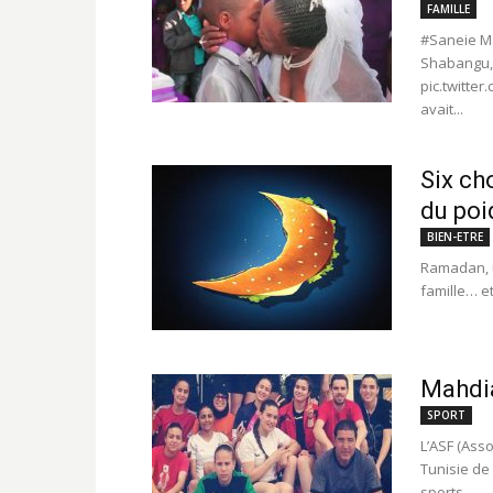
FAMILLE
#Saneie Ma
Shabangu, 
pic.twitte
avait...
Six ch
du poi
BIEN-ETRE
Ramadan, 
famille… et
Mahdia
SPORT
L’ASF (Ass
Tunisie de
sports...