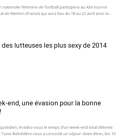
n nationale féminine de football participera au 42e tournoi
al de Menton (France) qui aura lieu du 18 au 22 avril avec la...
 des lutteuses les plus sexy de 2014
k-end, une évasion pour la bonne
!
 quotidien, évadez-vous le temps d’un week-end total détente.
t Tunis-Belvédère vous a concocté un séjour «bien-être», les 19