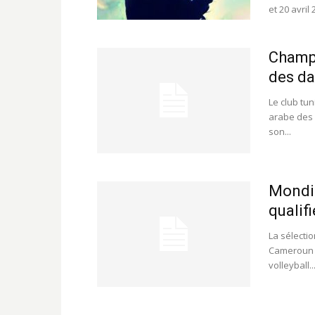
et 20 avril 
Champ
des d
Le club tu
arabe des 
son...
Mondia
qualif
La sélectio
Cameroun q
volleyball..