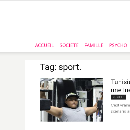
ACCUEIL
SOCIETE
FAMILLE
PSYCHO
Tag: sport.
Tunisi
une lu
SOCIETE
C’est vraim
scénario am