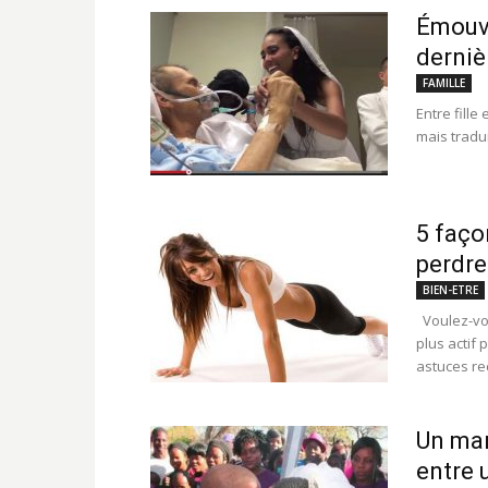
Émouva
derniè
FAMILLE
Entre fille
mais tradui
5 faço
perdre
BIEN-ETRE
Voulez-vou
plus actif
astuces r
Un mar
entre 