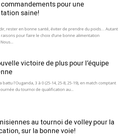
0 commandements pour une
tation saine!
ir, rester en bonne santé, éviter de prendre du poids… Autant
raisons pour faire le choix d’une bonne alimentation
 Nous...
uvelle victoire de plus pour l’équipe
enne
a battu l'Ouganda, 3 à 0 (25-14, 25-8, 25-19), en match comptant
journée du tournoi de qualification au...
nisiennes au tournoi de volley pour la
cation, sur la bonne voie!