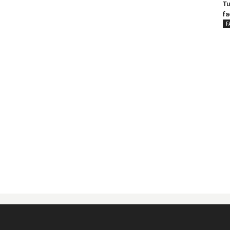
Tu
fa
F