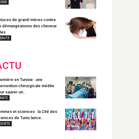
ODE
tuces de grand-mères contre
s démangeaisons des cheveux
les
EAUTE
ACTU
emière en Tunisie : une
tervention chirurgicale inédite
ur sauver un...
ANTE
mmes et sciences : la Cité des
iences de Tunis lance...
OCIETE