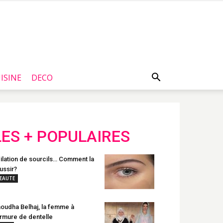
ISINE
DECO
LES + POPULAIRES
ilation de sourcils… Comment la
ussir?
EAUTE
oudha Belhaj, la femme à
armure de dentelle