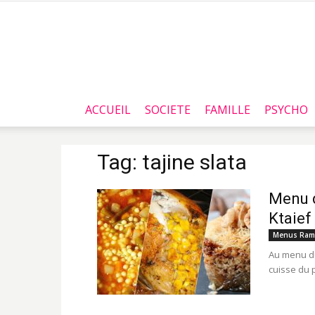
ACCUEIL
SOCIETE
FAMILLE
PSYCHO
Tag: tajine slata
Menu du
Ktaief
Menus Ram
Au menu d
cuisse du p