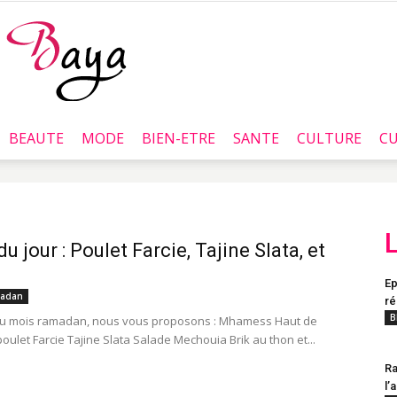
BEAUTE
MODE
BIEN-ETRE
SANTE
CULTURE
CU
Baya.tn
 jour : Poulet Farcie, Tajine Slata, et
Ep
adan
ré
B
u mois ramadan, nous vous proposons : Mhamess Haut de
oulet Farcie Tajine Slata Salade Mechouia Brik au thon et...
Ra
l’