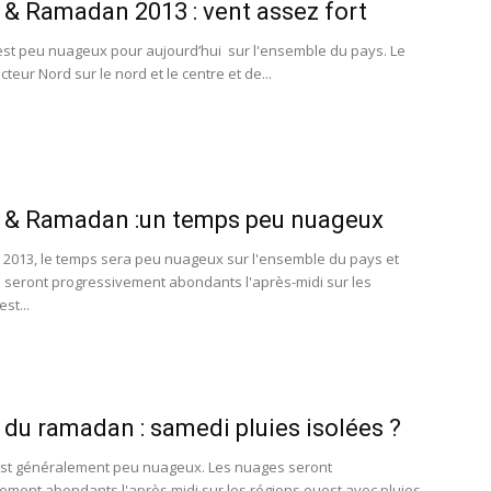
& Ramadan 2013 : vent assez fort
st peu nuageux pour aujourd’hui sur l'ensemble du pays. Le
teur Nord sur le nord et le centre et de...
 & Ramadan :un temps peu nuageux
let 2013, le temps sera peu nuageux sur l'ensemble du pays et
 seront progressivement abondants l'après-midi sur les
st...
du ramadan : samedi pluies isolées ?
st généralement peu nuageux. Les nuages seront
ement abondants l'après midi sur les régions ouest avec pluies