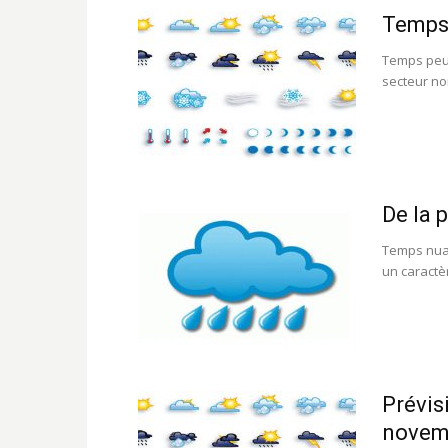
Temps 
Temps peu 
secteur nor
De la 
Temps nuag
un caractèr
Prévis
novem