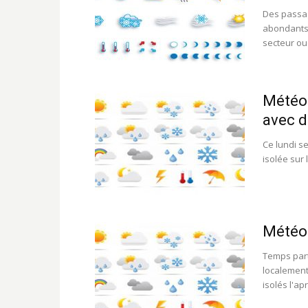
Des passag
abondants 
secteur oue
Météo 
avec d
Ce lundi s
isolée sur 
Météo
Temps part
localement
isolés l'apr