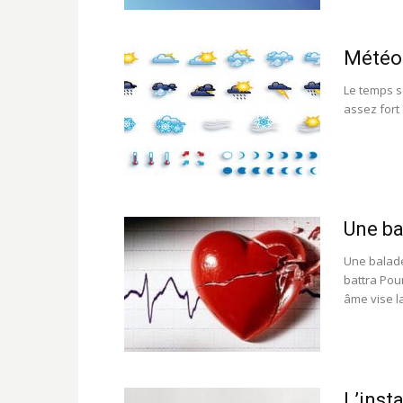
Météo 
Le temps s
assez fort
Une b
Une balad
battra Pour
âme vise la
L’inst