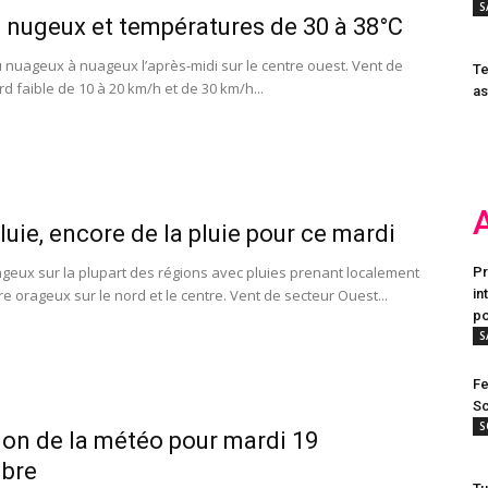
S
nugeux et températures de 30 à 38°C
nuageux à nuageux l’après-midi sur le centre ouest. Vent de
Te
d faible de 10 à 20 km/h et de 30 km/h...
as
pluie, encore de la pluie pour ce mardi
eux sur la plupart des régions avec pluies prenant localement
Pr
e orageux sur le nord et le centre. Vent de secteur Ouest...
in
po
S
Fe
Sc
S
ion de la météo pour mardi 19
bre