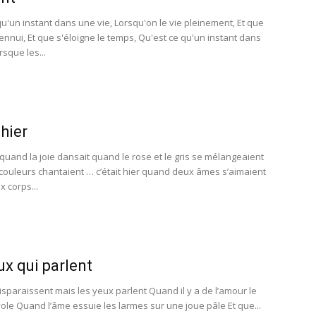
qu'un instant dans une vie, Lorsqu'on le vie pleinement, Et que
'ennui, Et que s'éloigne le temps, Qu'est ce qu'un instant dans
rsque les...
 hier
r quand la joie dansait quand le rose et le gris se mélangeaient
couleurs chantaient … c’était hier quand deux âmes s’aimaient
 corps...
ux qui parlent
isparaissent mais les yeux parlent Quand il y a de l’amour le
vole Quand l’âme essuie les larmes sur une joue pâle Et que...