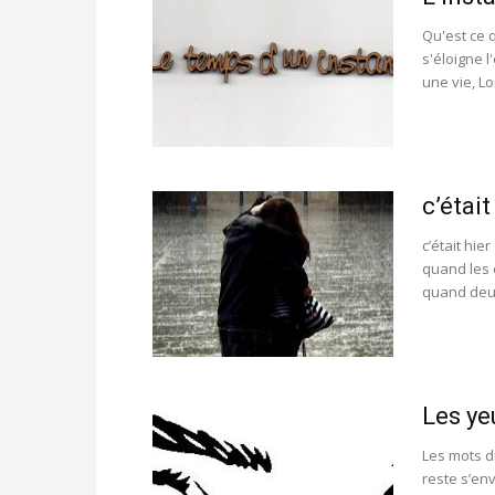
Qu'est ce 
s'éloigne l
une vie, Lo
c’était
c’était hie
quand les 
quand deux
Les ye
Les mots d
reste s’en