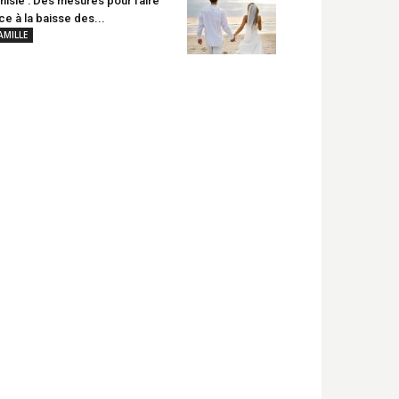
nisie : Des mesures pour faire
ce à la baisse des...
AMILLE