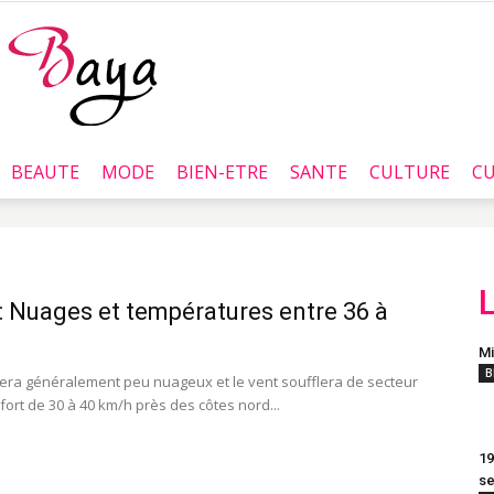
BEAUTE
MODE
BIEN-ETRE
SANTE
CULTURE
CU
Baya.tn
 Nuages et températures entre 36 à
Mi
B
era généralement peu nuageux et le vent soufflera de secteur
fort de 30 à 40 km/h près des côtes nord...
19
se