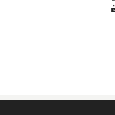
Tu
fa
F