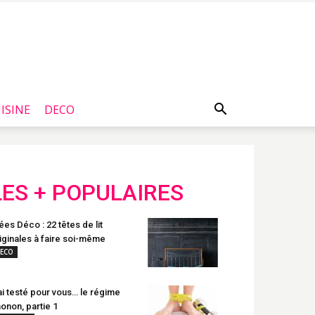
ISINE
DECO
LES + POPULAIRES
ées Déco : 22 têtes de lit
iginales à faire soi-même
ECO
ai testé pour vous… le régime
onon, partie 1