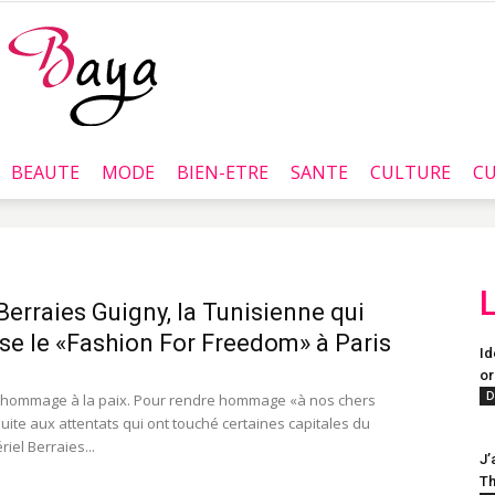
BEAUTE
MODE
BIEN-ETRE
SANTE
CULTURE
CU
Baya.tn
 Berraies Guigny, la Tunisienne qui
se le «Fashion For Freedom» à Paris
Id
or
D
 hommage à la paix. Pour rendre hommage «à nos chers
uite aux attentats qui ont touché certaines capitales du
iel Berraies...
J’
Th