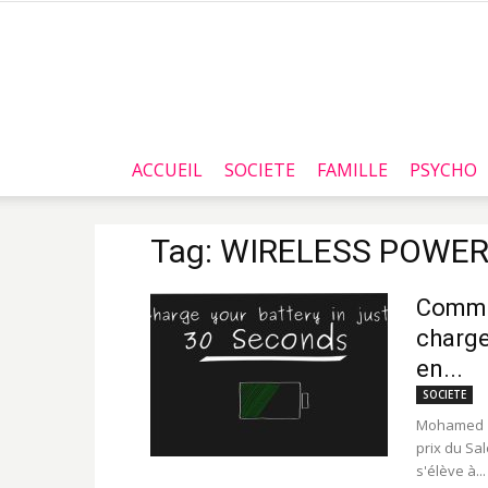
ACCUEIL
SOCIETE
FAMILLE
PSYCHO
Tag: WIRELESS POWER
Comme
charge
en...
SOCIETE
Mohamed Zi
prix du Sa
s'élève à...