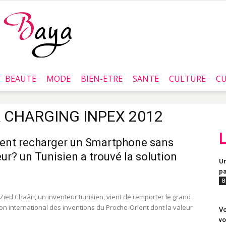
BEAUTE
MODE
BIEN-ETRE
SANTE
CULTURE
CU
Baya.tn
 CHARGING INPEX 2012
nt recharger un Smartphone sans
ur? un Tunisien a trouvé la solution
Un
pa
B
ed Chaâri, un inventeur tunisien, vient de remporter le grand
lon international des inventions du Proche-Orient dont la valeur
Vo
vo