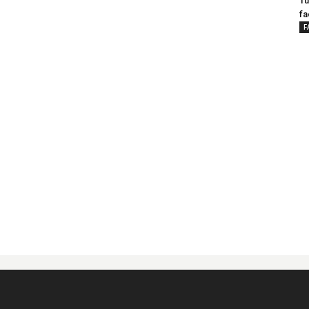
Tu
fa
F