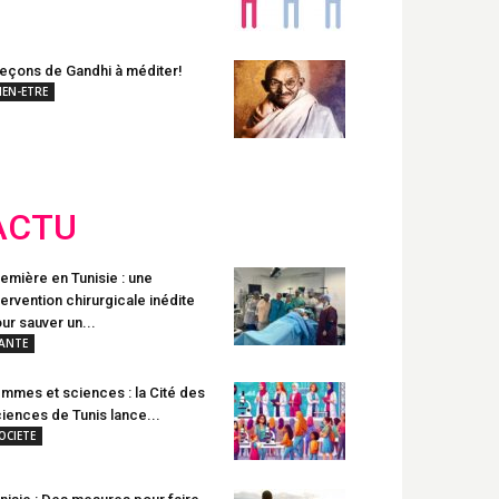
leçons de Gandhi à méditer!
IEN-ETRE
ACTU
emière en Tunisie : une
tervention chirurgicale inédite
ur sauver un...
ANTE
mmes et sciences : la Cité des
iences de Tunis lance...
OCIETE