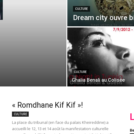
CULTURE
Dream city ouvre b
CULTURE
Ghalia Benali au Colisée
« Romdhane Kif Kif »!
CULTURE
La place du tribunal (en face du palais Kheireddine) a
accueilli le 12, 13 et 14 août la manifestation culturelle
Be