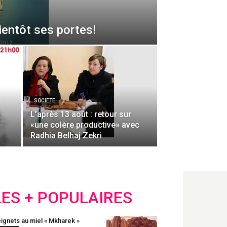
ientôt ses portes!
SOCIETE
L’après 13 août : retour sur
«une colère productive» avec
Radhia Belhaj Zekri
LES + POPULAIRES
ignets au miel « Mkharek »