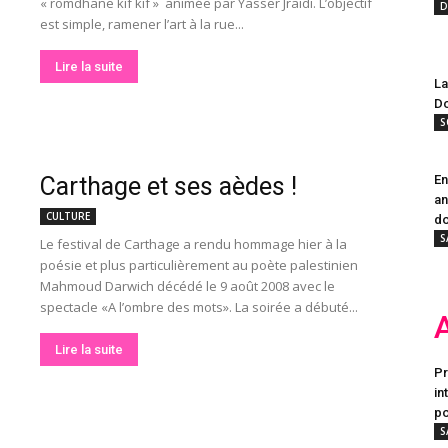
« romdhane kif kif » animée par Yasser Jraidi. L’objectif
D
est simple, ramener l’art à la rue...
Lire la suite
La
Do
S
Carthage et ses aèdes !
En
an
CULTURE
do
S
Le festival de Carthage a rendu hommage hier à la
poésie et plus particulièrement au poète palestinien
Mahmoud Darwich décédé le 9 août 2008 avec le
spectacle «A l’ombre des mots». La soirée a débuté...
Lire la suite
Pr
in
po
S