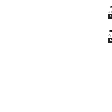
Fe
Sc
S
Tu
fa
F