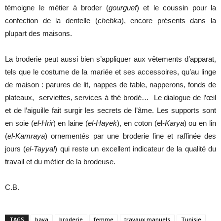
témoigne le métier à broder (
gourguef
) et le coussin pour la
confection de la dentelle (
chebka
), encore présents dans la
plupart des maisons.
La broderie peut aussi bien s’appliquer aux vêtements d’apparat,
tels que le costume de la mariée et ses accessoires, qu’au linge
de maison : parures de lit, nappes de table, napperons, fonds de
plateaux, serviettes, services à thé brodé… Le dialogue de l’œil
et de l’aiguille fait surgir les secrets de l’âme. Les supports sont
en soie (
el-Hrir
) en laine (
el-Hayek
), en coton (el-
Karya
) ou en lin
(
el-Kamraya
) ornementés par une broderie fine et raffinée des
jours (
el-Tayyal
) qui reste un excellent indicateur de la qualité du
travail et du métier de la brodeuse.
C.B.
TAGS
baya
broderie
femme
travaux manuels
Tunisie