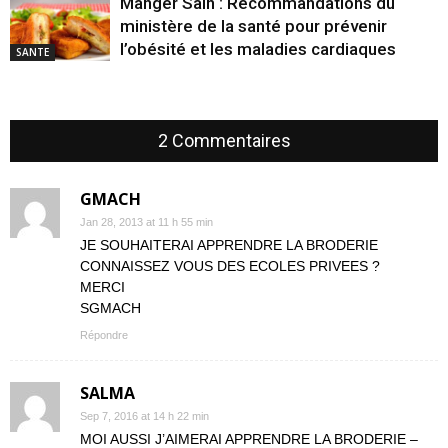
Manger Sain : Recommandations du
ministère de la santé pour prévenir
l’obésité et les maladies cardiaques
SANTE
2 Commentaires
GMACH
Jan 28, 2013 at 11 h 55 min
JE SOUHAITERAI APPRENDRE LA BRODERIE
CONNAISSEZ VOUS DES ECOLES PRIVEES ?
MERCI
SGMACH
Répondre
SALMA
Sep 7, 2016 at 14 h 22 min
MOI AUSSI J’AIMERAI APPRENDRE LA BRODERIE –