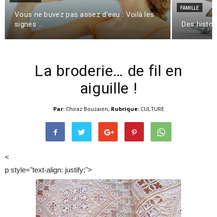
FAMILLE
Vous ne buvez pas assez d’eau : Voilà les
signes …
Des histoi
La broderie… de fil en
aiguille !
Par:
Chiraz Bouzaien
,
Rubrique:
CULTURE
<
p style="text-align: justify;">