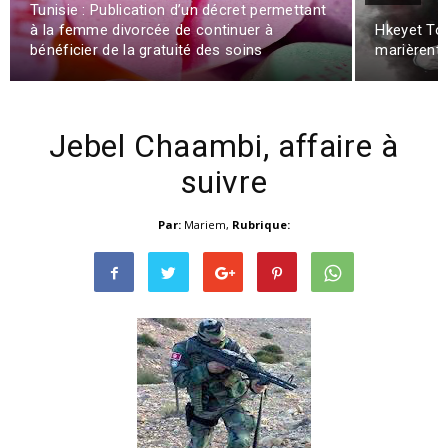
Tunisie : Publication d’un décret permettant
à la femme divorcée de continuer à
Hkeyet Tou
bénéficier de la gratuité des soins
marièrent
Jebel Chaambi, affaire à
suivre
Par:
Mariem
,
Rubrique: