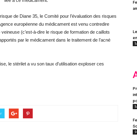
liée à ce médicament.
Fe
a
e/risque de Diane 35, le Comité pour l’évaluation des risques
Agence européenne du médicament est venu contredire
eineuse (c’est-à-dire le risque de formation de caillots
Le
en
 apportés par le médicament dans le traitement de l’acné
S
se, le stérilet a vu son taux d’utilisation exploser ces
Pr
in
po
S
er
Fe
Sc
S