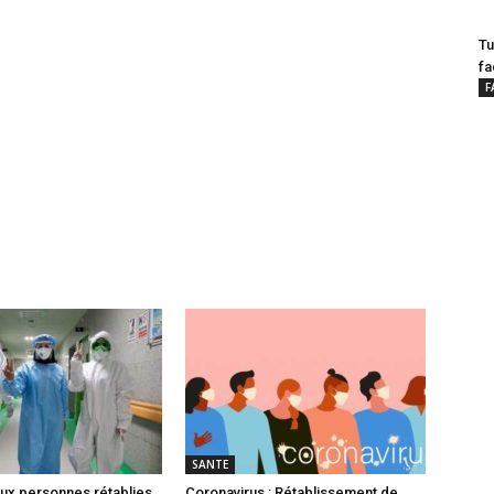
Tu
fa
F
SANTE
ux personnes rétablies
Coronavirus : Rétablissement de