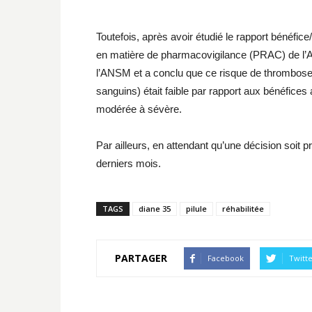
Toutefois, après avoir étudié le rapport bénéfic
en matière de pharmacovigilance (PRAC) de l’
l’ANSM et a conclu que ce risque de thrombose v
sanguins) était faible par rapport aux bénéfices
modérée à sévère.
Par ailleurs, en attendant qu’une décision soit pri
derniers mois.
TAGS
diane 35
pilule
réhabilitée
PARTAGER
Facebook
Twitt