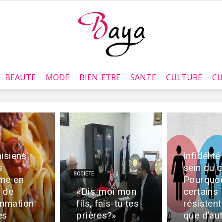
BEAUTE
MODE
BIEN-ETRE
SANTE
CULTURE
CU
Baya.tn
nisiens
Infidélité
s
sein du c
SOCIETE
me en
Pourquo
 de
«Dis-moi mon
certains
mmation
fils, fais-tu tes
résisten
es
prières?»
que d’au