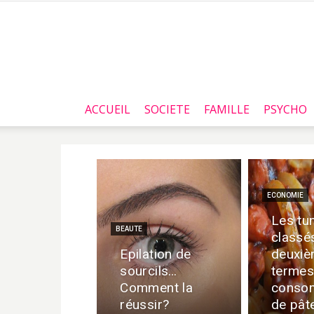
ACCUEIL
SOCIETE
FAMILLE
PSYCHO
ECONOMIE
Les tu
BEAUTE
classé
Epilation de
deuxiè
sourcils…
termes
Comment la
conso
réussir?
de pât