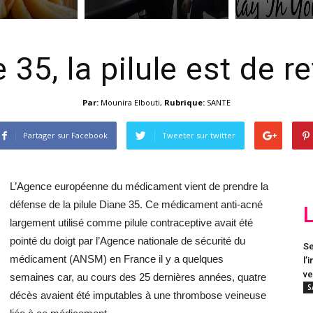
 35, la pilule est de re
Par:
Mounira Elbouti
,
Rubrique:
SANTE
Partager sur Facebook
Tweeter sur twitter
L’Agence européenne du médicament vient de prendre la
défense de la pilule Diane 35. Ce médicament anti-acné
largement utilisé comme pilule contraceptive avait été
pointé du doigt par l’Agence nationale de sécurité du
Se
médicament (ANSM) en France il y a quelques
l’
ve
semaines car, au cours des 25 dernières années, quatre
S
décès avaient été imputables à une thrombose veineuse