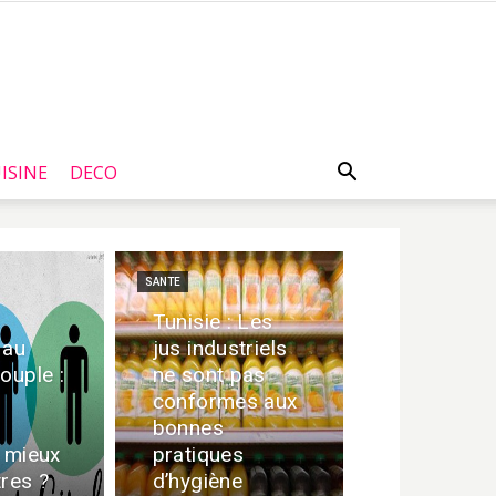
ISINE
DECO
SANTE
Tunisie : Les
 au
jus industriels
ouple :
ne sont pas
i
conformes aux
bonnes
t mieux
pratiques
tres ?
d’hygiène