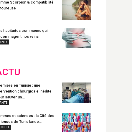
mme Scorpion & compatibilité
moureuse
s habitudes communes qui
dommagent nos reins
ANTE
ACTU
emière en Tunisie : une
tervention chirurgicale inédite
ur sauver un...
ANTE
mmes et sciences : la Cité des
iences de Tunis lance...
OCIETE