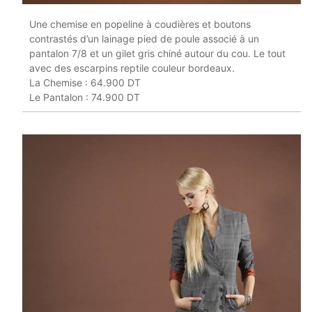
Une chemise en popeline à coudières et boutons
contrastés d’un lainage pied de poule associé à un
pantalon 7/8 et un gilet gris chiné autour du cou. Le tout
avec des escarpins reptile couleur bordeaux.
La Chemise : 64.900 DT
Le Pantalon : 74.900 DT