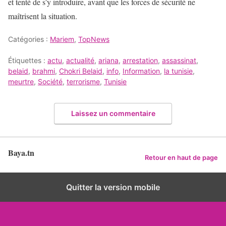
et tenté de s’y introduire, avant que les forces de sécurité ne
maîtrisent la situation.
Catégories :
Mariem
,
TopNews
Étiquettes :
actu
,
actualité
,
ariana
,
arrestation
,
assassinat
,
belaid
,
brahmi
,
Chokri Belaid
,
info
,
Information
,
la tunisie
,
meurtre
,
Société
,
terrorisme
,
Tunisie
Laissez un commentaire
Baya.tn
Retour en haut de page
Quitter la version mobile