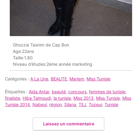
Ghozzia Tasnim de Cap Bon
Age:22ans
Taille:1.80
Niveau d’études:2éme année marketing
Catégories :
A La Une
,
BEAUTE
,
Mariem
,
Miss Tunisie
Étiquettes :
Aida Antar
,
beauté
,
concours
,
femmes de tunisie
,
finaliste
,
Hiba Talmoudi
,
la tunisie
,
Miss 2013
,
Miss Tunisie
,
Miss
Tunisie 2014
,
Nabeul
,
région
,
Silana
,
TEJ
,
Tozeur
,
Tunisie
Laissez un commentaire