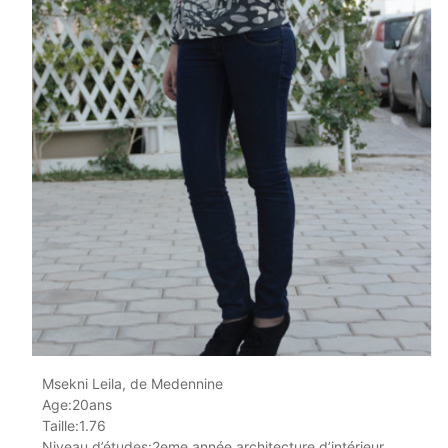
Msekni Leila, de Medennine
Age:20ans
Taille:1.76
Niveau d’études:2eme année architecture d’intérieur