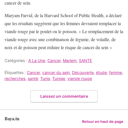
cancer de sein.
Maryam Farvid, de la Harvard School of Public Health, a déclaré
que les résultats suggèrent que les femmes devraient remplacer la
viande rouge par le poulet ou le poisson. « Le remplacement de la
viande rouge avec une combinaison de légume, de volaille, de
noix et de poisson peut réduire le risque de cancer du sein »
Catégories :
A La Une
,
Cancer
,
Mariem
,
SANTE
Étiquettes :
Cancer
,
cancer du sein
,
Découverte
,
étude
,
femme
,
recherches
,
santé
,
Tunis
,
Tunisie
,
viande rouge
Laissez un commentaire
Baya.tn
Retour en haut de page