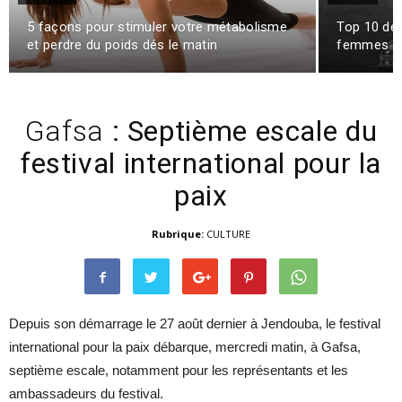
5 façons pour stimuler votre métabolisme
Top 10 des
et perdre du poids dés le matin
femmes !
Gafsa
: Septième escale du
festival international pour la
paix
Rubrique:
CULTURE
Depuis son démarrage le 27 août dernier à Jendouba, le festival
international pour la paix débarque, mercredi matin, à Gafsa,
septième escale, notamment pour les représentants et les
ambassadeurs du festival.