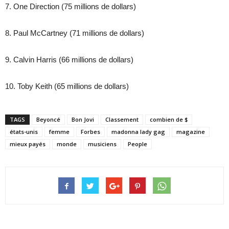
7. One Direction (75 millions de dollars)
8. Paul McCartney (71 millions de dollars)
9. Calvin Harris (66 millions de dollars)
10. Toby Keith (65 millions de dollars)
TAGS
Beyoncé
Bon Jovi
Classement
combien de $
états-unis
femme
Forbes
madonna lady gag
magazine
mieux payés
monde
musiciens
People