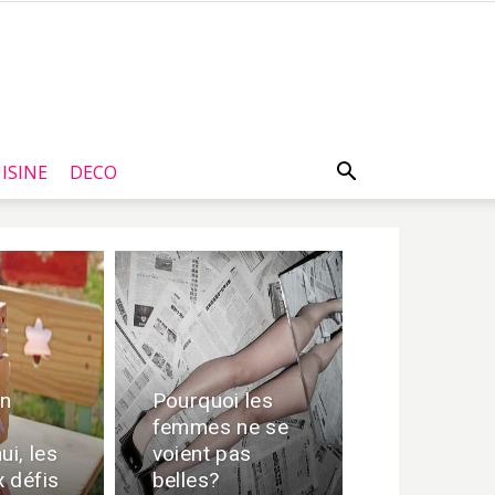
ISINE
DECO
un
Pourquoi les
femmes ne se
ui, les
voient pas
 défis
belles?