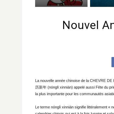
Nouvel A
La nouvelle année chinoise de la CHEVRE DE B
历新年 (nónglì xinnián) appelé aussi Fête du pri
la plus importante pour les communautés asiati
Le terme nónglì xinnián signifie littéralement « n
calendrier chinois qui est à la fois lunaire et s