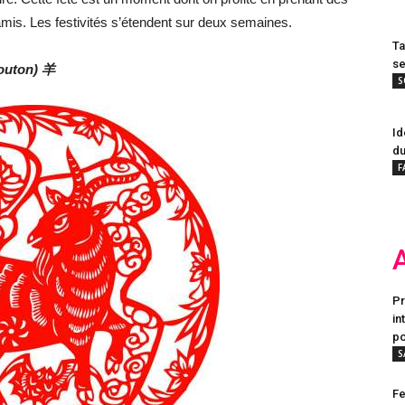
amis. Les festivités s’étendent sur deux semaines.
Ta
se
Mouton) 羊
S
Id
du
F
Pr
in
po
S
Fe