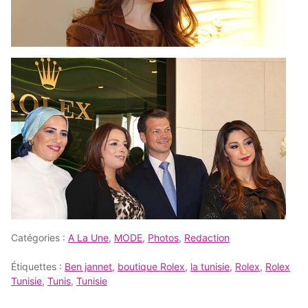
Catégories :
A La Une
,
MODE
,
Photos
,
Redaction
Étiquettes :
Ben jannet
,
boutique Rolex
,
la tunisie
,
Rolex
,
Rolex
Tunisie
,
Tunis
,
Tunisie