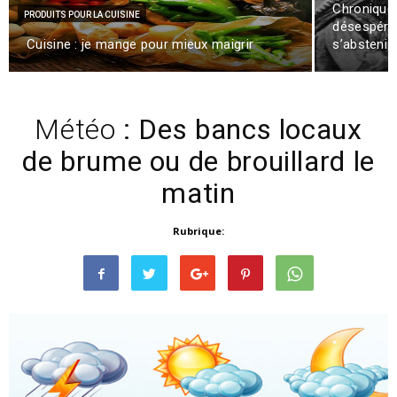
Chronique
PRODUITS POUR LA CUISINE
désespérém
Cuisine : je mange pour mieux maigrir
s’abstenir
Météo
: Des bancs locaux
de brume ou de brouillard le
matin
Rubrique: