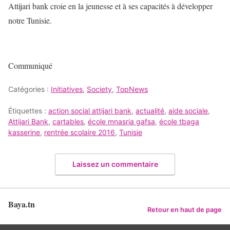
Attijari bank croie en la jeunesse et à ses capacités à développer
notre Tunisie.
Communiqué
Catégories :
Initiatives
,
Society
,
TopNews
Étiquettes :
action social attijari bank
,
actualité
,
aide sociale
,
Attijari Bank
,
cartables
,
école mnasria gafsa
,
école tbaga
kasserine
,
rentrée scolaire 2016
,
Tunisie
Laissez un commentaire
Baya.tn
Retour en haut de page