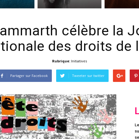
ammarth célèbre la J
tionale des droits de 
Rubrique:
Initiatives
Partager sur Facebook
Tweeter sur twitter
Le
su
se