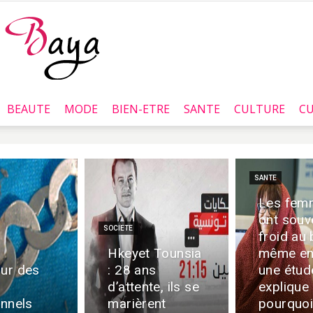
BEAUTE
MODE
BIEN-ETRE
SANTE
CULTURE
CU
Baya.tn
SANTE
Les fem
ont souv
SOCIETE
froid au 
Hkeyet Tounsia
même en 
our des
: 28 ans
une étud
d’attente, ils se
explique
onnels
marièrent
pourquoi