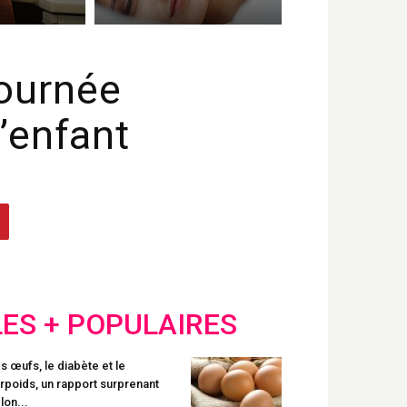
ournée
l’enfant
LES + POPULAIRES
s œufs, le diabète et le
rpoids, un rapport surprenant
lon...