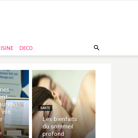
ISINE
DECO
mes
ent
bureau,
SANTE
été,
e
Les bienfaits
du sommeil
!
profond