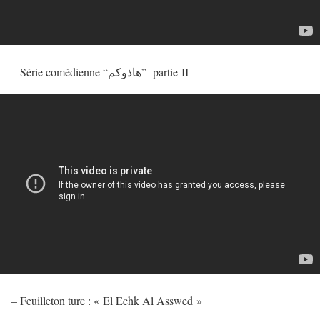
– Série comédienne “هاذوكم” partie II
– Feuilleton turc : « El Echk Al Asswed »