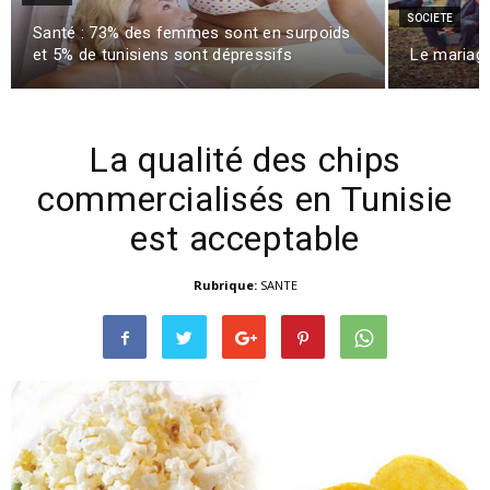
SOCIETE
Santé : 73% des femmes sont en surpoids
et 5% de tunisiens sont dépressifs
Le mariage
La qualité des chips
commercialisés en Tunisie
est acceptable
Rubrique:
SANTE