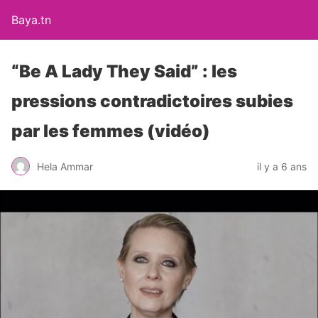
Baya.tn
“Be A Lady They Said” : les
pressions contradictoires subies
par les femmes (vidéo)
Hela Ammar
il y a 6 ans