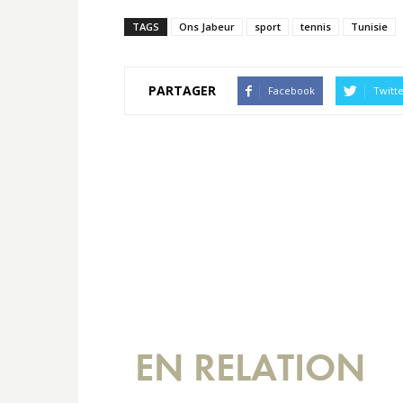
TAGS
Ons Jabeur
sport
tennis
Tunisie
PARTAGER
Facebook
Twitt
EN RELATION