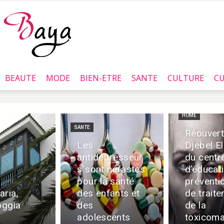
BEAUTE
MODE
BIEN-ETRE
SANTE
CULTURE
CU
Baya.tn
HOME
SANTE
Réouvert
Les
Djebel E
antidépresseur
du centr
s sont néfastes
d’éducat
pour la santé
préventi
aria,
des enfants et
de trait
oggia
des
de la
adolescents
toxicoma