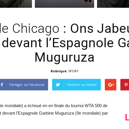
de Chicago
: Ons Jabeu
e devant l’Espagnole G
Muguruza
Rubrique:
SPORT
Partager sur Facebook
Tweeter sur twitter
6e mondiale) a échoué en en finale du tournoi WTA 500 de
ant devant l’Espagnole Garbine Muguruza (9e mondiale) par