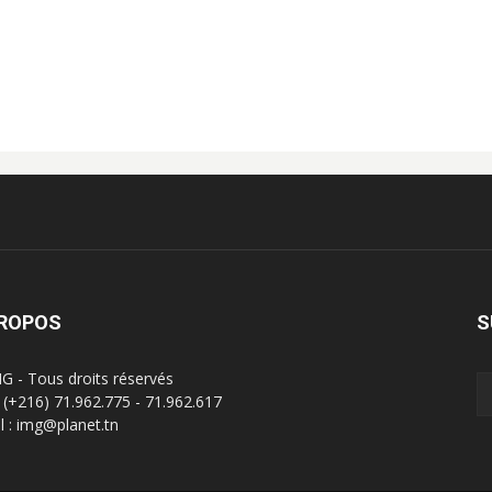
PROPOS
S
G - Tous droits réservés
 : (+216) 71.962.775 - 71.962.617
l : img@planet.tn