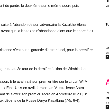
Ho
vant de perdre le deuxième sur le même score puis
23
ale suite à l’abandon de son adversaire la Kazakhe Elena
To
4 avant que la Kazakhe n’abandonne alors que le score était
Ca
sienne s’est aussi garantie d’entrer lundi, pour la première
st
S
guruza au 3e tour de la dernière édition de Wimbledon.
aison. Elle avait raté son premier titre sur le circuit WTA
aux Etas-Unis en avril dernier par l’Australienne Astra
Pr
nt de s’offrir son premier sacre en Angleterre le 20 juin
in
aux dépens de la Russe Darya Kasatkina (7-5, 6-4).
po
S