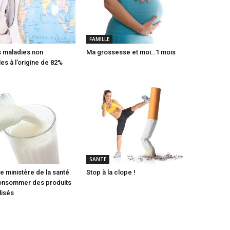
FAMILLE
es maladies non
Ma grossesse et moi…1 mois
es à l’origine de 82%
SANTE
e ministère de la santé
Stop à la clope !
consommer des produits
ilisés