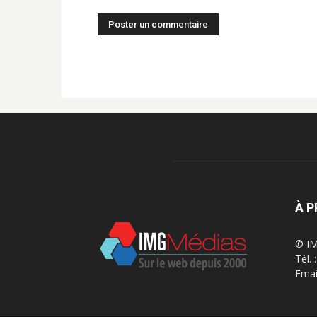
À 
© IM
Tél.
Emai