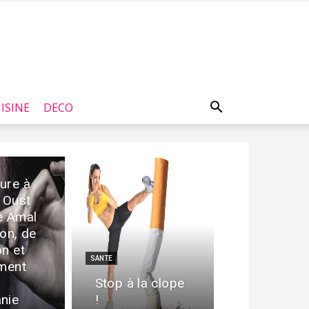
ISINE
DECO
ure à
l Oust
e Amal
ion, de
on et
SANTE
ement
Stop à la clope
nie
!