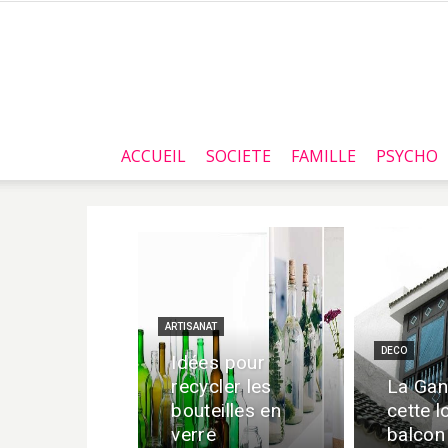
ACCUEIL
SOCIETE
FAMILLE
PSYCHO
ARTISANAT
DECO
Idées pour
recycler les
La Gan
bouteilles en
cette l
verre
balcon