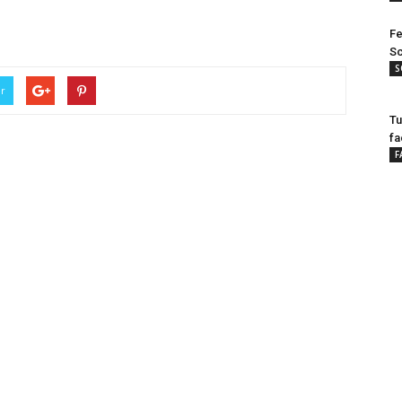
Fe
Sc
S
er
Tu
fa
F