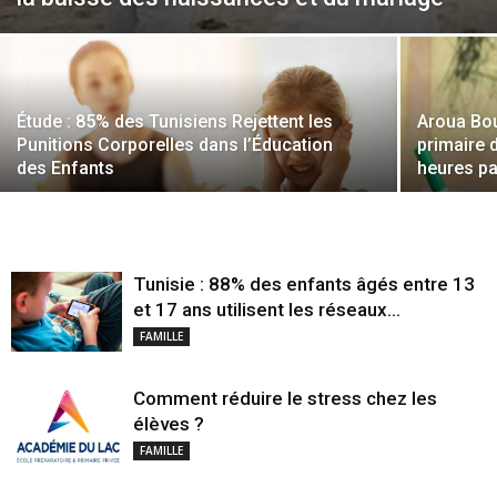
Étude : 85% des Tunisiens Rejettent les
Aroua Bou
Punitions Corporelles dans l’Éducation
primaire 
des Enfants
heures pa
Tunisie : 88% des enfants âgés entre 13
et 17 ans utilisent les réseaux...
FAMILLE
Comment réduire le stress chez les
élèves ?
FAMILLE