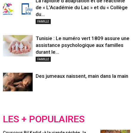
La rapidité d’adaptation et de réactivité
de « L’Académie du Lac » et du « Collège
du...
FAMILLE
Tunisie : Le numéro vert 1809 assure une
assistance psychologique aux familles
durant le...
FAMILLE
Des jumeaux naissent, main dans la main
LES + POPULAIRES
Couscous Bil Kadid -à la viande séchée , la