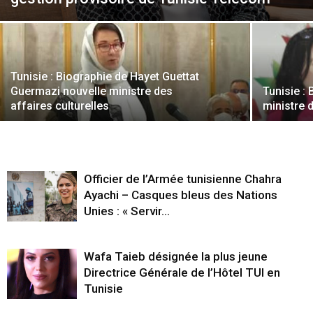
Tunisie : Biographie de Hayet Guettat
Guermazi nouvelle ministre des
Tunisie :
affaires culturelles
ministre 
Officier de l’Armée tunisienne Chahra
Ayachi – Casques bleus des Nations
Unies : « Servir...
Wafa Taieb désignée la plus jeune
Directrice Générale de l’Hôtel TUI en
Tunisie