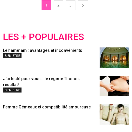
1
2
3
LES + POPULAIRES
Le hammam : avantages et inconvénients
BIEN-ETRE
J’ai testé pour vous… le régime Thonon,
résultat!
BIEN-ETRE
Femme Gémeaux et compatibilité amoureuse