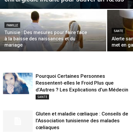
FAMILLE
SANTE
Tunisie : Des mesures pour faire face
à la baisse des naissances et du
Alerte san
mariage
met en ga
Pourquoi Certaines Personnes
Ressentent-elles le Froid Plus que
d’Autres ? Les Explications d’un Médecin
SANTE
Gluten et maladie cœliaque : Conseils de
l’Association tunisienne des malades
cœliaques