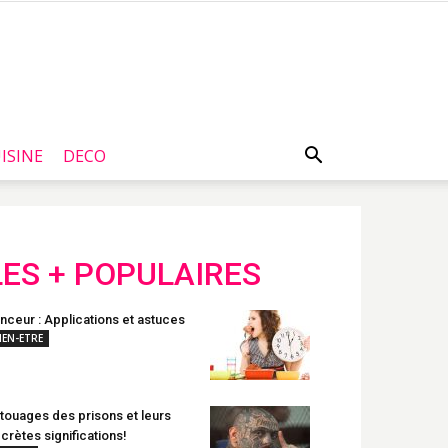
ISINE
DECO
LES + POPULAIRES
nceur : Applications et astuces
IEN-ETRE
touages des prisons et leurs
crètes significations!