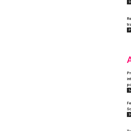
S
Re
tr
P
Pr
in
po
S
Fe
Sc
S