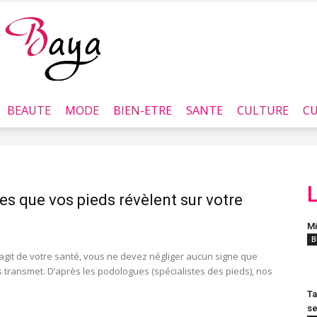
BEAUTE
MODE
BIEN-ETRE
SANTE
CULTURE
CU
Baya.tn
es que vos pieds révèlent sur votre
Mi
B
'agit de votre santé, vous ne devez négliger aucun signe que
s transmet. D’après les podologues (spécialistes des pieds), nos
Ta
se