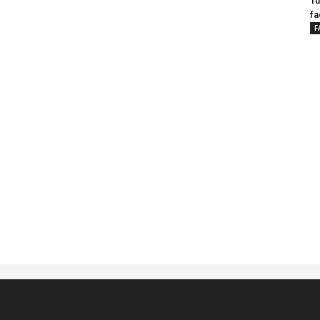
Tu
fa
F