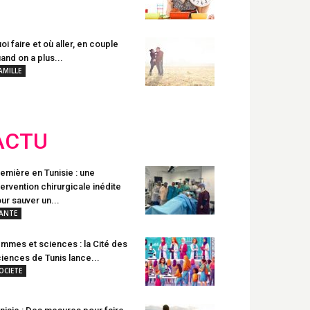
oi faire et où aller, en couple
and on a plus...
AMILLE
ACTU
emière en Tunisie : une
tervention chirurgicale inédite
ur sauver un...
ANTE
mmes et sciences : la Cité des
iences de Tunis lance...
OCIETE