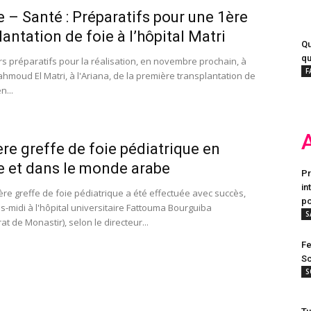
e – Santé : Préparatifs pour une 1ère
lantation de foie à l’hôpital Matri
Qu
qu
rs préparatifs pour la réalisation, en novembre prochain, à
F
ahmoud El Matri, à l'Ariana, de la première transplantation de
n...
re greffe de foie pédiatrique en
e et dans le monde arabe
Pr
in
re greffe de foie pédiatrique a été effectuée avec succès,
po
s-midi à l'hôpital universitaire Fattouma Bourguiba
S
t de Monastir), selon le directeur...
Fe
Sc
S