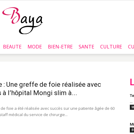
BEAUTE
MODE
BIEN-ETRE
SANTE
CULTURE
CU
Baya.tn
e : Une greffe de foie réalisée avec
 à l’hôpital Mongi slim à...
Te
…
M
 de foie a été réalisée avec succès sur une patiente âgée de 60
staff médical du service de chirurgie...
Mi
B