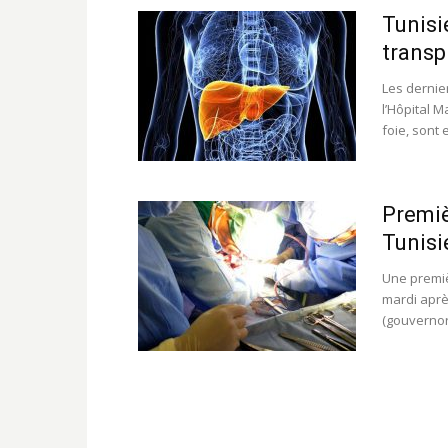
Tunisi
transp
Les dernie
l’Hôpital M
foie, sont e
Premiè
Tunisi
Une premiè
mardi aprè
(gouvernora