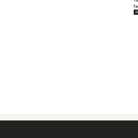
Tu
fa
F