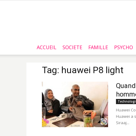
ACCUEIL
SOCIETE
FAMILLE
PSYCHO
Tag: huawei P8 light
Quand 
homme
Technologi
Huawei Co
Huawei a s
Siraaj...