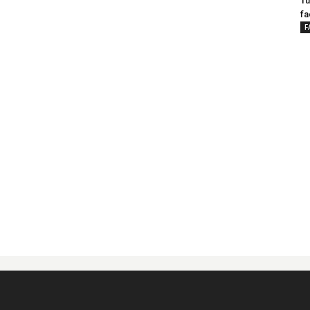
Tu
fa
F