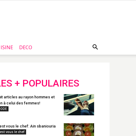
ISINE
DECO
LES + POPULAIRES
it articles au rayon hommes et
n à celui des femmes!
ODE
est vous le chef: Ain sbaniouria
'est vous le chef