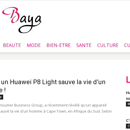
BEAUTE
MODE
BIEN-ETRE
SANTE
CULTURE
CU
Baya.tn
un Huawei P8 Light sauve la vie d’un
 !
Hu
e
no
M
nsumer Business Group, a récemment révélé qu'un appareil
auvé la vie d'un homme à Cape Town, en Afrique du Sud. Selon
C’
C