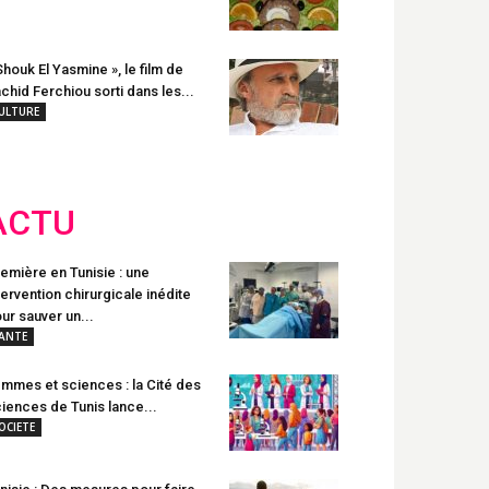
Shouk El Yasmine », le film de
chid Ferchiou sorti dans les...
ULTURE
ACTU
emière en Tunisie : une
tervention chirurgicale inédite
ur sauver un...
ANTE
mmes et sciences : la Cité des
iences de Tunis lance...
OCIETE