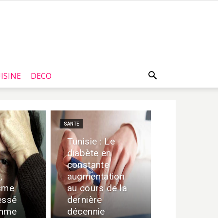
ISINE
DECO
SANTE
Tunisie : Le
diabète en
constante
,
augmentation
sme
au cours de la
essé
dernière
emme
décennie