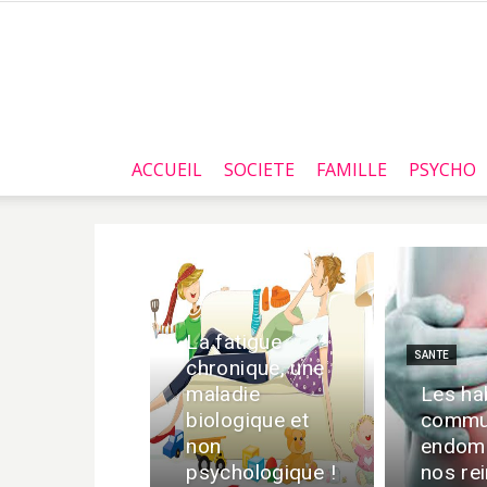
ACCUEIL
SOCIETE
FAMILLE
PSYCHO
La fatigue
SANTE
chronique, une
maladie
Les ha
biologique et
commu
non
endom
psychologique !
nos re