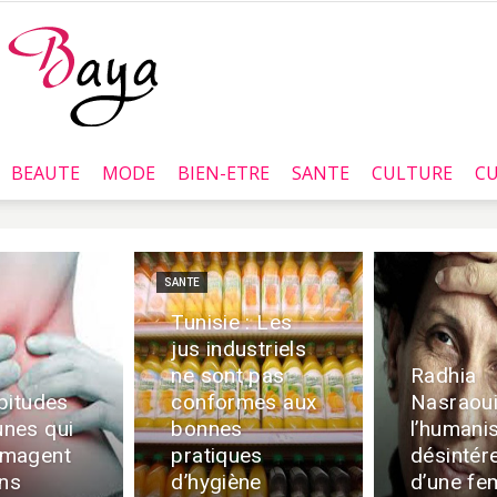
BEAUTE
MODE
BIEN-ETRE
SANTE
CULTURE
CU
Baya.tn
SANTE
Tunisie : Les
jus industriels
ne sont pas
Radhia
bitudes
conformes aux
Nasraoui
nes qui
bonnes
l’humani
magent
pratiques
désintér
ins
d’hygiène
d’une f