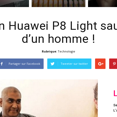
 Huawei P8 Light sau
d’un homme !
Rubrique:
Technologie
Partager sur Facebook
Tweeter sur twitter
Se
L’