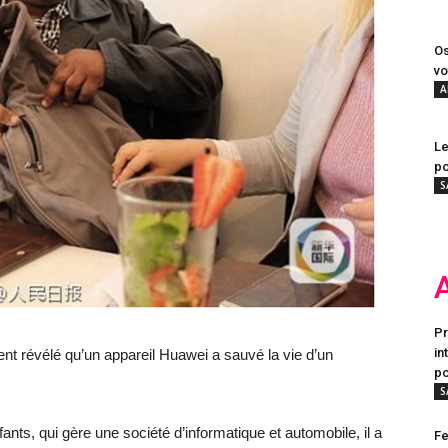
Os
vo
A
Le
po
S
Pr
in
révélé qu’un appareil Huawei a sauvé la vie d’un
po
S
nts, qui gère une société d’informatique et automobile, il a
Fe