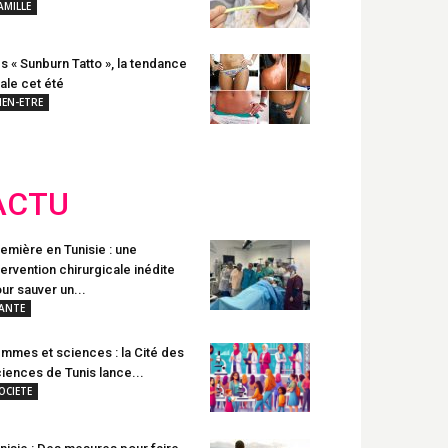
AMILLE
s « Sunburn Tatto », la tendance
rale cet été
IEN-ETRE
ACTU
emière en Tunisie : une
tervention chirurgicale inédite
ur sauver un...
ANTE
mmes et sciences : la Cité des
iences de Tunis lance...
OCIETE