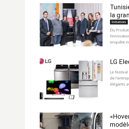
Tunisie
la gr
Initiatives
Élu Produi
l’innovati
enquête in
LG Ele
Le festival
de l'entre
élégants av
«Hover
modèle