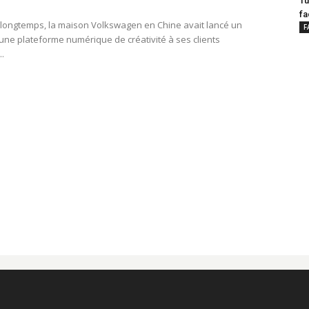
Tu
fa
as longtemps, la maison Volkswagen en Chine avait lancé un
F
une plateforme numérique de créativité à ses clients
..