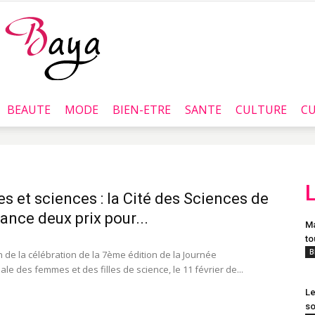
BEAUTE
MODE
BIEN-ETRE
SANTE
CULTURE
CU
Baya.tn
 et sciences : la Cité des Sciences de
lance deux prix pour...
Ma
to
B
n de la célébration de la 7ème édition de la Journée
ale des femmes et des filles de science, le 11 février de...
Le
so