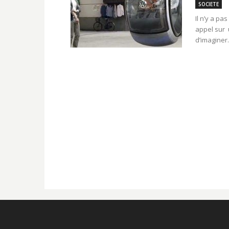
SOCIETE
Il n’y a p
appel sur 
d’imaginer.