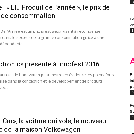
F
 : « Elu Produit de l’année », le prix de
ande consommation
Le
vi
t De l’Année est un prix prestigieux visant à récompenser
B
on dans le secteur de la grande consommation grâce à une
dépendante...
ctronics présente à Innofest 2016
 annuel de l’innovation pour mettre en évidence les points forts
Pr
prise dans la conception et le développement de produits
in
po
ec...
S
Fe
Sc
S
 Car», la voiture qui vole, le nouveau
 de la maison Volkswagen !