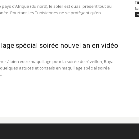
Tu
 pays d’Afrique (du nord), le soleil est quasi présent tout au
fa
nnée. Pourtant, les Tunisiennes ne se protègent qu’en...
F
lage spécial soirée nouvel an en vidéo
ner à bien votre maquillage pour la soirée de réveillon, Baya
 quelques astuces et conseils en maquillage spécial soirée
..