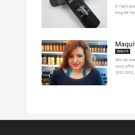
En tant que
long de l’a
Maquil
BEAUTE
Afin de me
vous offre
2012-2013,.