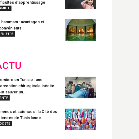
fficultés d’apprentissage
AMILLE
 hammam : avantages et
convénients
IEN-ETRE
ACTU
emière en Tunisie : une
tervention chirurgicale inédite
ur sauver un...
ANTE
mmes et sciences : la Cité des
iences de Tunis lance...
OCIETE