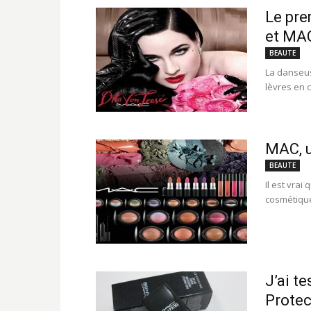
Le pre
et MA
BEAUTE
La danseus
lèvres en 
MAC, u
BEAUTE
Il est vra
cosmétique
J’ai t
Protec