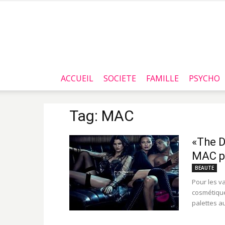
ACCUEIL
SOCIETE
FAMILLE
PSYCHO
Tag: MAC
«The D
MAC po
BEAUTE
Pour les v
cosmétique
palettes au