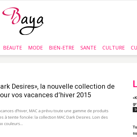
BEAUTE
MODE
BIEN-ETRE
SANTE
CULTURE
CU
Baya.tn
ark Desires», la nouvelle collection de
ur vos vacances d’hiver 2015
«K
gr
S
acances d’hiver, MAC a prévu toute une gamme de produits
s à teinte foncée: la collection MAC Dark Desires. Loin des
x couleurs...
Tu
su