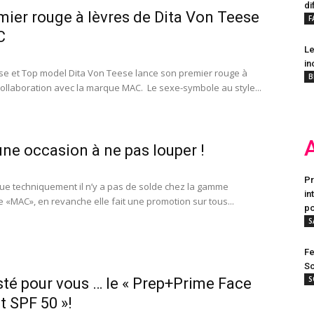
di
mier rouge à lèvres de Dita Von Teese
F
C
Le
in
e et Top model Dita Von Teese lance son premier rouge à
B
collaboration avec la marque MAC. Le sexe-symbole au style...
ne occasion à ne pas louper !
Pr
i que techniquement il n’y a pas de solde chez la gamme
in
 «MAC», en revanche elle fait une promotion sur tous...
po
S
Fe
Sc
S
esté pour vous … le « Prep+Prime Face
t SPF 50 »!