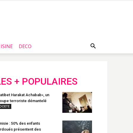
ISINE
DECO
LES + POPULAIRES
atibet Harakat Achabab», un
oupe terroriste démantelé
OCIETE
nisie : 50% des enfants
rdoués présentent des