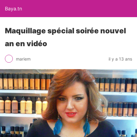
Baya.tn
Maquillage spécial soirée nouvel
an en vidéo
mariem
il y a 13 ans