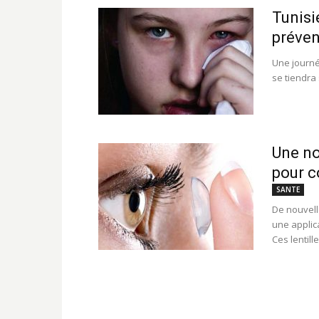
Tunisi
préven
Une journé
se tiendra 
Une no
pour c
SANTE
De nouvelle
une applic
Ces lentil