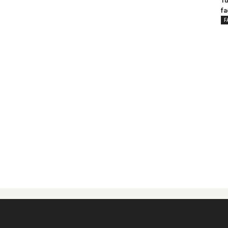
Tu
fa
F