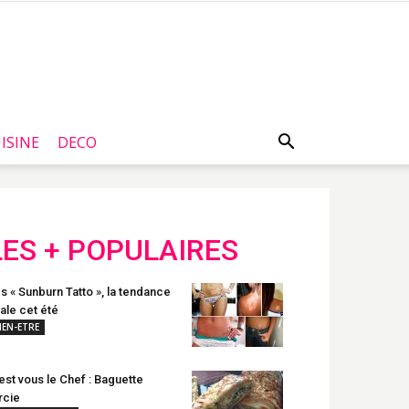
ISINE
DECO
LES + POPULAIRES
s « Sunburn Tatto », la tendance
rale cet été
IEN-ETRE
est vous le Chef : Baguette
rcie