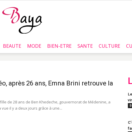
BEAUTE
MODE
BIEN-ETRE
SANTE
CULTURE
CU
Baya.tn
éo, après 26 ans, Emna Brini retrouve la
Le
vi
fille de 28 ans de Ben Khedeche, gouvernorat de Médenine, a
B
 vue il y a deux jours grâce à une...
C’
fa