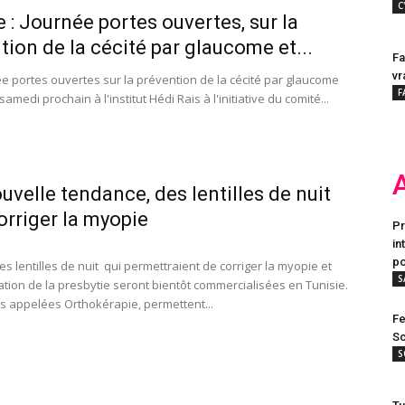
C
e : Journée portes ouvertes, sur la
tion de la cécité par glaucome et...
Fa
vr
e portes ouvertes sur la prévention de la cécité par glaucome
F
samedi prochain à l'institut Hédi Rais à l'initiative du comité...
uvelle tendance, des lentilles de nuit
orriger la myopie
Pr
in
po
s lentilles de nuit qui permettraient de corriger la myopie et
S
ation de la presbytie seront bientôt commercialisées en Tunisie.
les appelées Orthokérapie, permettent...
Fe
Sc
S