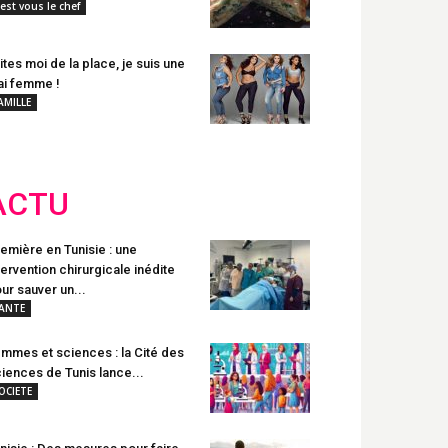
'est vous le chef
ites moi de la place, je suis une
ai femme !
AMILLE
ACTU
emière en Tunisie : une
tervention chirurgicale inédite
ur sauver un...
ANTE
mmes et sciences : la Cité des
iences de Tunis lance...
OCIETE