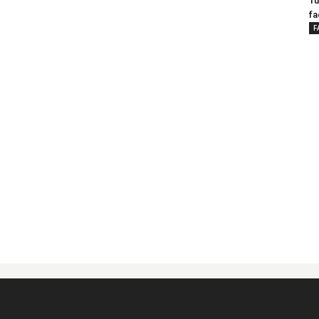
Tu
fa
F