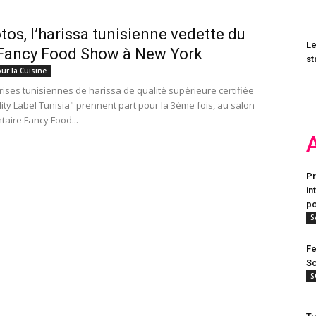
tos, l’harissa tunisienne vedette du
Le
 Fancy Food Show à New York
st
ur la Cuisine
rises tunisiennes de harissa de qualité supérieure certifiée
ity Label Tunisia" prennent part pour la 3ème fois, au salon
taire Fancy Food...
Pr
in
po
S
Fe
Sc
S