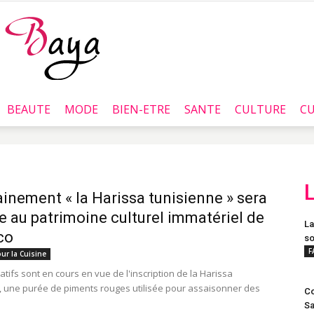
BEAUTE
MODE
BIEN-ETRE
SANTE
CULTURE
CU
Baya.tn
inement « la Harissa tunisienne » sera
te au patrimoine culturel immatériel de
La
co
so
F
ur la Cuisine
tifs sont en cours en vue de l'inscription de la Harissa
, une purée de piments rouges utilisée pour assaisonner des
Co
Sa