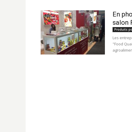
En pho
salon
Produits po
Les entrep
"Food Qual
agroalimen