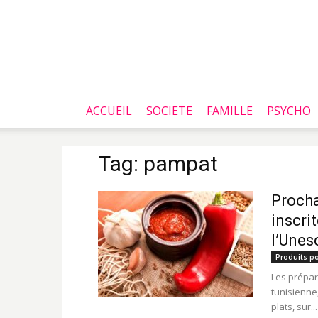
ACCUEIL
SOCIETE
FAMILLE
PSYCHO
Tag: pampat
Procha
inscri
l’Unes
Produits po
Les prépara
tunisienne
plats, sur...