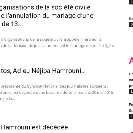
C
ganisations de la société civile
e l’annulation du mariage d’une
Be
 de 13...
D
f d'organisations de la société civile a appelé, mercredi, à
n de la décision de justice autorisant le mariage d'une fille âgée
tos, Adieu Néjiba Hamrouni…
Pr
in
 présidente du Syndicat National des Journalistes Tunisiens,
po
S
rouni, est décédée dans la soirée de ce dimanche 29 mai 2016.
e de la...
Fe
Sc
S
 Hamrouni est décédée