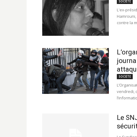
SOCIETE
L'ex-prési
Hamrouni, 
contre la m
L’orga
journa
attaque
SOCIETE
L’Organisa
vendredi, 
l’informati
Le SNJ
sécurit