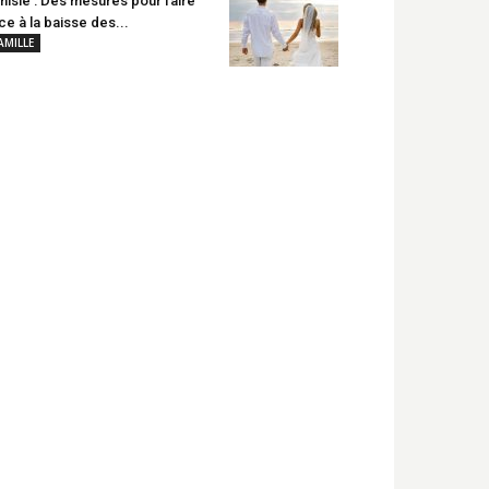
nisie : Des mesures pour faire
ce à la baisse des...
AMILLE