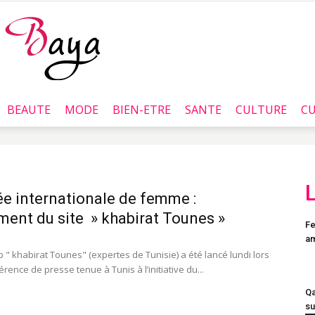
BEAUTE
MODE
BIEN-ETRE
SANTE
CULTURE
CU
Baya.tn
e internationale de femme :
ent du site » khabirat Tounes »
Fe
a
 " khabirat Tounes" (expertes de Tunisie) a été lancé lundi lors
rence de presse tenue à Tunis à l’initiative du...
Qa
su