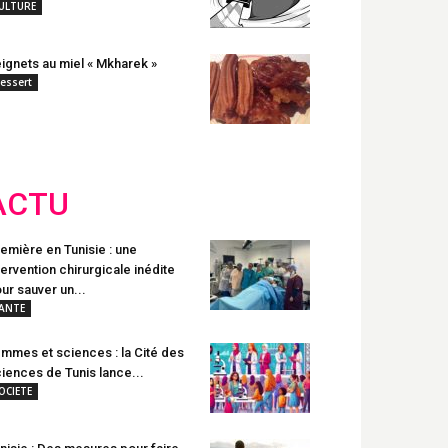
ULTURE
ignets au miel « Mkharek »
essert
ACTU
emière en Tunisie : une
tervention chirurgicale inédite
ur sauver un...
ANTE
mmes et sciences : la Cité des
iences de Tunis lance...
OCIETE