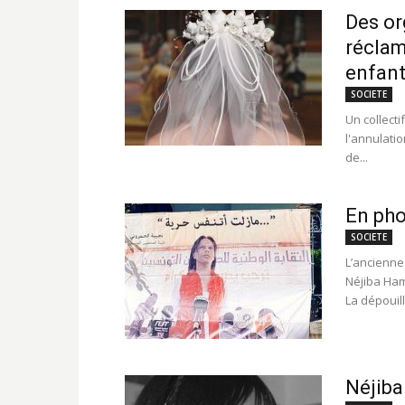
Des or
réclam
enfant
SOCIETE
Un collecti
l'annulatio
de...
En pho
SOCIETE
L’ancienne
Néjiba Ham
La dépouill
Néjiba