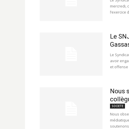
Le Syndicat
mercredi, c
l’exercice d
Le SNJ
Gassa
Le Syndicat
avoir enga
et offense 
Nous 
collèg
SOCIETE
Nous obser
médiatique
soutenons 