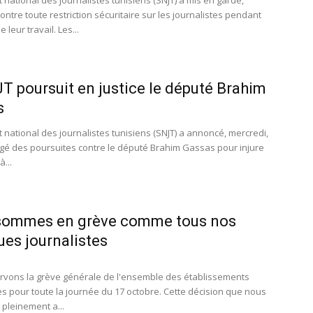
 national des journalistes tunisiens (SNJT) a mis en garde,
ontre toute restriction sécuritaire sur les journalistes pendant
e leur travail. Les...
T poursuit en justice le député Brahim
s
 national des journalistes tunisiens (SNJT) a annoncé, mercredi,
gé des poursuites contre le député Brahim Gassas pour injure
à...
sommes en grève comme tous nos
ues journalistes
vons la grève générale de l'ensemble des établissements
s pour toute la journée du 17 octobre. Cette décision que nous
pleinement a...