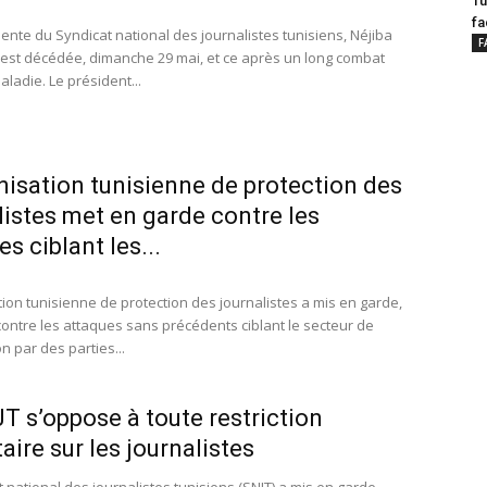
Tu
fa
dente du Syndicat national des journalistes tunisiens, Néjiba
F
est décédée, dimanche 29 mai, et ce après un long combat
aladie. Le président...
nisation tunisienne de protection des
listes met en garde contre les
s ciblant les...
tion tunisienne de protection des journalistes a mis en garde,
contre les attaques sans précédents ciblant le secteur de
on par des parties...
T s’oppose à toute restriction
aire sur les journalistes