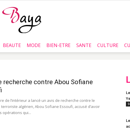
BEAUTE
MODE
BIEN-ETRE
SANTE
CULTURE
CU
Baya.tn
e recherche contre Abou Sofiane
i
Le
Ye
e de l’intérieur a lancé un avis de recherche contre le
S
terroriste algérien, Abou Sofiane Essoufi, accusé d’avoir
s opérations qui...
Le
ac