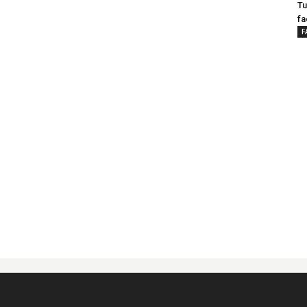
Tu
fa
F