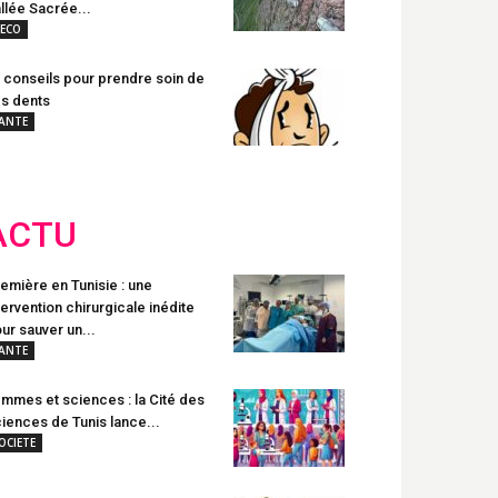
llée Sacrée...
ECO
 conseils pour prendre soin de
s dents
ANTE
ACTU
emière en Tunisie : une
tervention chirurgicale inédite
ur sauver un...
ANTE
mmes et sciences : la Cité des
iences de Tunis lance...
OCIETE