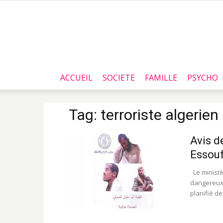
ACCUEIL
SOCIETE
FAMILLE
PSYCHO
Tag: terroriste algerien
Avis d
Essouf
Le ministèr
dangereux 
planifié de