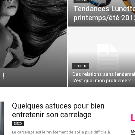
Tendances Lunette
printemps/été 201
SOCIETE
 !
Des relations sans lendemai
c’est quoi mon problème ?
Quelques astuces pour bien
entretenir son carrelage
DECO
Mo
Le carrelage est le revêtement de sol le plus difficile à