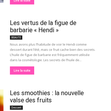
Lire la suite
Les vertus de la figue de
barbarie « Hendi »
BEAUTE
Nous avons plus l’habitude de voir le Hendi comme
dessert durant l’été, mais ce fruit cache bien des secrets.
L’huile de figue de barbarie est fréquemment utilisée
dans la cosmétologie. Les secrets de l’huile de...
Lire la suite
Les smoothies : la nouvelle
valse des fruits
Dessert