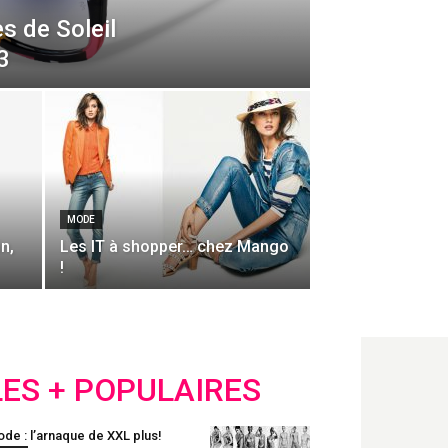
s de Soleil
3
MODE
n,
Les IT à shopper… chez Mango
!
LES + POPULAIRES
de : l’arnaque de XXL plus!