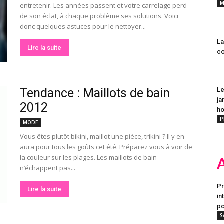
M
entretenir. Les années passent et votre carrelage perd
de son éclat, à chaque problème ses solutions. Voici
donc quelques astuces pour le nettoyer...
La
Lire la suite
co
Tendance : Maillots de bain
Le
ja
2012
h
P
MODE
Vous êtes plutôt bikini, maillot une pièce, trikini ? Il y en
aura pour tous les goûts cet été. Préparez vous à voir de
la couleur sur les plages. Les maillots de bain
n’échappent pas...
Pr
Lire la suite
in
po
S