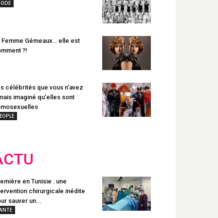
ODE
 Femme Gémeaux… elle est
mment ?!
s célébrités que vous n’avez
mais imaginé qu’elles sont
omosexuelles
EOPLE
ACTU
emière en Tunisie : une
tervention chirurgicale inédite
ur sauver un...
ANTE