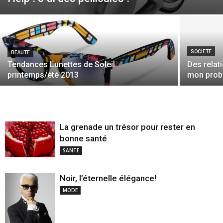
SOCIETE
BEAUTE
Tendances Lunettes de Soleil
Des relat
printemps/été 2013
mon prob
La grenade un trésor pour rester en
bonne santé
SANTE
Noir, l’éternelle élégance!
MODE