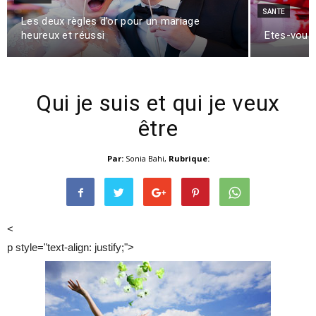
SANTE
Les deux règles d’or pour un mariage
heureux et réussi
Etes-vous
Qui je suis et qui je veux
être
Par:
Sonia Bahi
,
Rubrique:
<
p style="text-align: justify;">