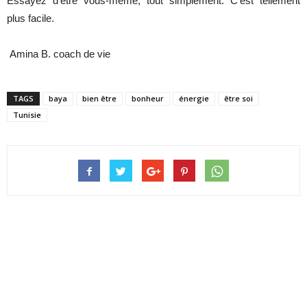
Essayez d’être vous-même, tout simplement. C’est tellement
plus facile.
Amina B. coach de vie
TAGS
baya
bien être
bonheur
énergie
être soi
Tunisie