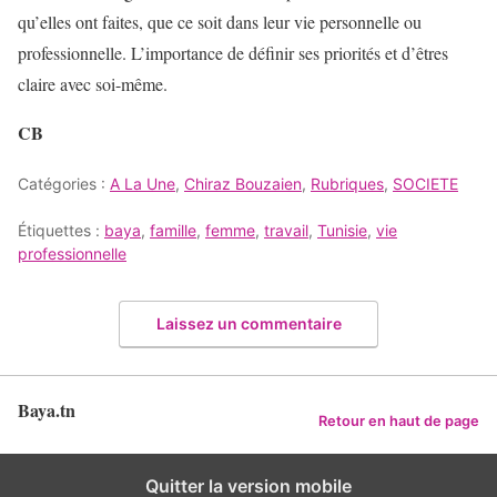
qu’elles ont faites, que ce soit dans leur vie personnelle ou
professionnelle. L’importance de définir ses priorités et d’êtres
claire avec soi-même.
CB
Catégories :
A La Une
,
Chiraz Bouzaien
,
Rubriques
,
SOCIETE
Étiquettes :
baya
,
famille
,
femme
,
travail
,
Tunisie
,
vie
professionnelle
Laissez un commentaire
Baya.tn
Retour en haut de page
Quitter la version mobile